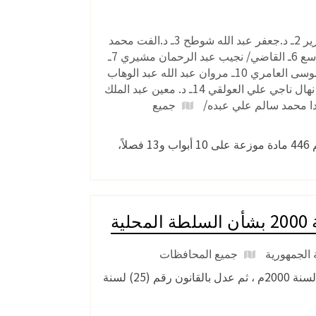
لجنة صياغة الدستور : 1ـ اسماعيل احمد الوزير 2ـ د.جعفر عبد الله شوطح 3ـ د.الفت محمد
عبد الولي الدبعي 4ـ د. احمد زبين عطية 5ـ د. عبد الرشيد عبد الحافظ عبد الواسع 6ـ القاضي/ نجيب عبد الرحمان مشيري 7ـ
د. عباس محمد محمد زيد 8ـ د. عبد الرحمان احمد حسني المختار 9ـ د.محمد موسى العامري 10ـ مروان عبد الله عبد الوهاب
نعمان 11ـ احمد عمر بامطرف 12ـ د. انطلاق محمد عبد الملك المتوكل 13ـ د. نهال ناجي علي العولقي 14ـ د. معين عبد الملك
جميع
في 17 كانون الثاني/يناير 2015 صدرت " مسودة دستور اليمن الجديد "، وتضم 446 مادة موزعة على 10 أبواب و13 فصلاً،
 الجمهورية
جميع المحافظات
قانون رقم (4) لسنة 2000م بشأن السلطة المحلية (عدل بالقانون رقم (71) لسنة 2000م ، ثم عدل بالقانون رقم (25) لسنة