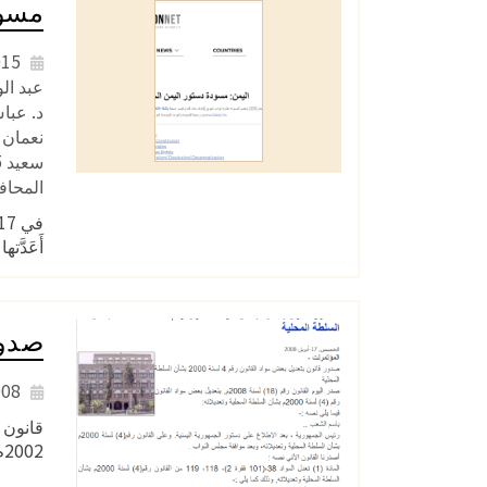
مسودة
2015
سعيد 15ـ جعفر سعيد سالم باصالح 16ـ د. سعيد بريك مبارك السكوتى 17ـ رندا محمد سالم علي عبده/
المحا
أَعَدَّ
صدورقان
2008
2002م),منشور على المركز...