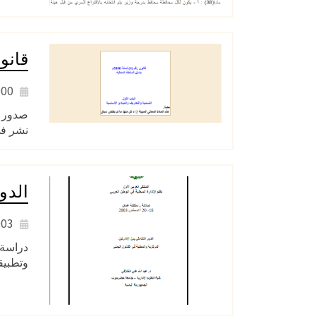
قانون رقم (4) ل
2000
نشر في
الدو
2003
وتطبيقا