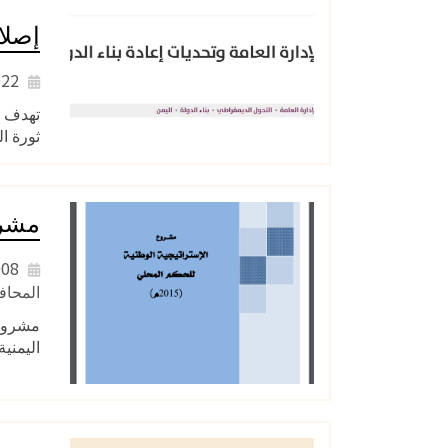
إصلا
2022
تهدف هذ
ثورة ا
مشرو
2008
المحا
مشروع 
اليمنية حتى عام 2015م هي ال