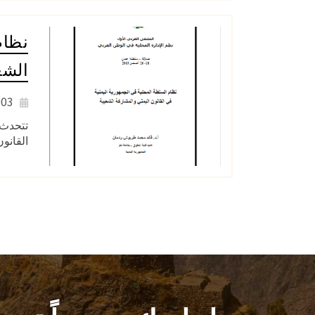
نظام
الشع
2003
القانو