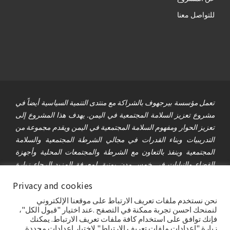
للتواصل معنا
تعمل مؤسسة بيرجهوف بالشراكة مع منتدى التنمية السياسية أيضاً في
مشروع تعزيز السلامة المجتمعية في اليمن. يهدف هذا المشروع إلى
تعزيز الحوار ومفهوم السلامة المجتمعية في اليمن ويقدم مجموعة من
التدريبيات وبناء القدرات في مجالي الشرطة المجتمعية والسلامة
المجتمعية وينفذ بالتعاون مع الشرطة والمجتمعات المحلية وأجهزة
القضاء والنيابات في خمس مدن يمنية. لمعرفة المزيد الرجاء زيارة
موقع المشروع على الرابط
csyemen.org
Privacy and cookies
نحن نستخدم ملفات تعريف الارتباط على موقعنا الإلكتروني
© 2021 مؤسسة بيرغهوف ومنتدى التنمية السياسية | تم إنشاء هذا
لنمنحك احسن تجربة ممكنة في التصفح .عند اختيار "قبول الكل"،
الموقع وصيانته بدعم مالي من وزارة الخارجية الألمانية الاتحادية.
فإنك توافق على استخدام كافة ملفات تعريف الارتباط. يمكنك
زيارة "إعدادات ملفات تعريف الارتباط" لاختيار اعدادات محددة.
محتوياته هي المسؤولية الوحيدة لمؤسسة بيرغهوف ومنتدى التنمية