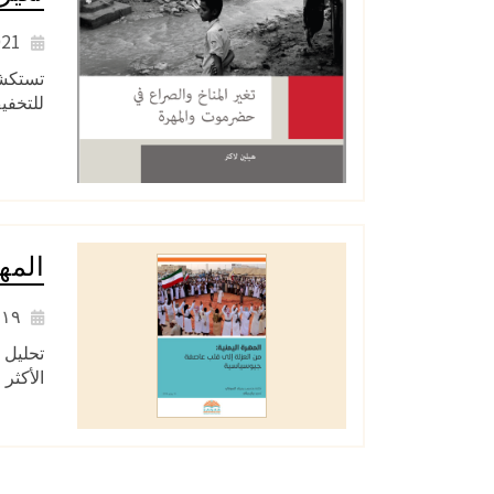
2021
تستكشف
للتخفي
المه
٢٠١٩
تحليل 
الأكثر