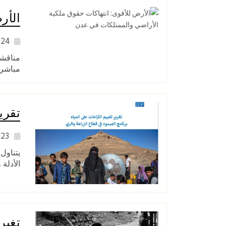
الأر
2024
مناقشة
مباشر 
تقري
2023
يتناول
الأدلة
تغير