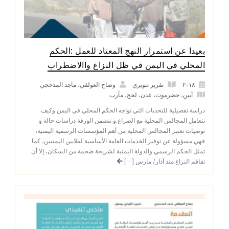
بعيدا عن استمرار النهج المعتاد للعمل :الحكم
المحلي في اليمن في ظل النزاع واالاضطراب
٢٠١٨
تقرير تنويري
وضاح العولقي، ماجد المذحجي
أبين
،
حضرموت
،
عدن
،
لحج
،
مأرب
دراسة تفصيلية للتحديات التي تواجه الحكم المحلي في اليمن وكيف
تتعامل المجالس المحلية مع الصراع.و تتضمن الورقة دراسات حالة و
توصيات تعتبر المجالس المحلية من أهم المؤسسات الرسمية اليمنية،
فهي مسؤولة عن توفير الخدمات العامة الأساسية لملايين اليمنيين، كما
تمثل الحكم الرسمي والدولة اليمنية لشريحة ضخمة من السكان، إلا أن
تفاقم النزاع منذ آذار/ مارس […]