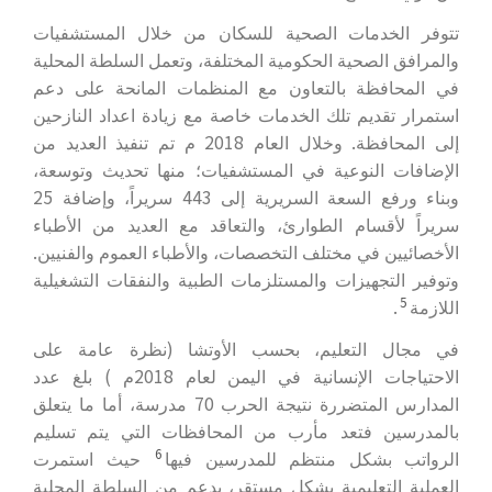
تتوفر الخدمات الصحية للسكان من خلال المستشفيات
والمرافق الصحية الحكومية المختلفة، وتعمل السلطة المحلية
في المحافظة بالتعاون مع المنظمات المانحة على دعم
استمرار تقديم تلك الخدمات خاصة مع زيادة اعداد النازحين
إلى المحافظة. وخلال العام 2018 م تم تنفيذ العديد من
الإضافات النوعية في المستشفيات؛ منها تحديث وتوسعة،
وبناء ورفع السعة السريرية إلى 443 سريراً، وإضافة 25
سريراً لأقسام الطوارئ، والتعاقد مع العديد من الأطباء
الأخصائيين في مختلف التخصصات، والأطباء العموم والفنيين.
وتوفير التجهيزات والمستلزمات الطبية والنفقات التشغيلية
5
اللازمة
.
في مجال التعليم، بحسب الأوتشا (نظرة عامة على
الاحتياجات الإنسانية في اليمن لعام 2018م ) بلغ عدد
المدارس المتضررة نتيجة الحرب 70 مدرسة، أما ما يتعلق
بالمدرسين فتعد مأرب من المحافظات التي يتم تسليم
6
الرواتب بشكل منتظم للمدرسين فيها
حيث استمرت
العملية التعليمية بشكل مستقر، بدعم من السلطة المحلية