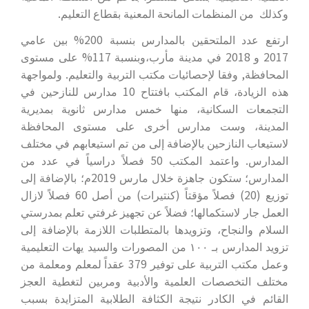
وكذلك من المنظمات المانحة المعنية بقطاع التعليم.
ارتفع عدد الملتحقين بالمدارس بنسبة 200% بين عامي
2017 و 2018 في مدينة مأرب،وبنسبة 117% على مستوى
المحافظة, وفقا لإحصائيات مكتب التربية والتعليم. ولمواجهة
هذه الزيادة، قام المكتب بافتتاح 10 مدارس للنازحين في
التجمعات السكانية، منها خمس مدارس ثانوية بمديرية
المدينة، وست مدارس أخرى على مستوى المحافظة
لاستيعاب النازحين بالإضافة إلى من تم استيعابهم في مختلف
المدارس. واعتمد المكتب 50 فصلاً دراسياً في عدد من
المدارس؛ ستكون جاهزة خلال مارس 2019م؛ بالإضافة إلى
توزيع (20) فصلاً مؤقتاً (كنتيرات) من أصل 60 فصلاً لازال
العمل جار لاستكمالها؛ فضلاً عن تجهيز غرفتي تعلم بمدرستي
السلام والنجاح، وتزويدها بالمتطلبات اللازمة بالإضافة إلى
تزويد المدارس بـ ١٠٠ من المصورات والسيد يهات التعليمية
وعمل مكتب التربية على توفير 379 عقداً لمعلم ومعلمة من
مختلف التخصصات العلمية والأدبية ومربين لتغطية العجز
القائم في الكادر نتيجة الكثافة الطلابية المتزايدة بسبب