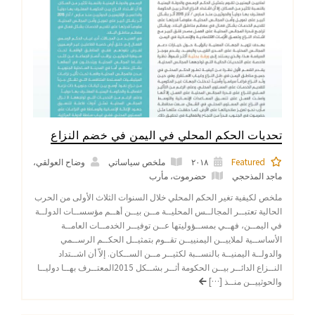
تحديات الحكم المحلي في اليمن في خضم النزاع
Featured
٢٠١٨
ملخص سياساتي
وضاح العولقي،
ماجد المذحجي
حضرموت
،
مأرب
ملخص لكيفية تغير الحكم المحلي خلال السنوات الثلاث الأولى من الحرب
الحالية تعتبــر المجالــس المحليــة مــن بيــن أهــم مؤسســات الدولــة
في اليمــن، فهــي بمســؤوليتها عــن توفيــر الخدمــات العامــة
الأساســية لملاييــن اليمنييــن تقــوم بتمثيــل الحكــم الرســمي
والدولــة اليمنيــة بالنســبة لكثيــر مــن الســكان. إلاّ أن اشــتداد
النــزاع الدائــر بيــن الحكومة أثــر بشــكل 2015المعتــرف بهــا دوليــا
والحوثييــن منــذ […]