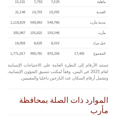
ماهلية
7,529
7,792
15,321
العبدية
10,393
10,755
21,148
مدينة مأرب
549,766
569,063
1,118,829
مأرب
150,346
155,621
305,967
جبل مراد
8,333
8,625
16,958
المجموع
17,405
870,236
900,781
1,771,017
تستند الأرقام إلى النظرة العامة على الاحتياجات الإنسانية
لعام 2025 في اليمن، وفقاً لمكتب تنسيق الشؤون الإنسانية.
وتشمل أرقام السكان عدد النازحين داخليا والمقيمين.
الموارد ذات الصلة بمحافظة
مأرب