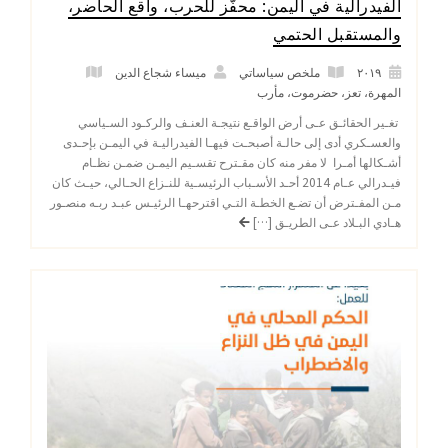
الفيدرالية في اليمن: محفّز للحرب، واقع الحاضر،
والمستقبل الحتمي
٢٠١٩
ملخص سياساتي
ميساء شجاع الدين
المهرة
،
تعز
،
حضرموت
،
مأرب
تغـير الحقائـق عـى أرض الواقـع نتيجـة العنـف والركـود السـياسي
والعسـكري أدى إلى حالـة أصبحـت فيهـا الفيدراليـة في اليمـن بإحـدى
أشـكالها أمـرا لا مفر منه كان مقـترح تقسـيم اليمـن ضمـن نظـام
فيـدرالي عـام 2014 أحـد الأسـباب الرئيسـية للنـزاع الحـالي، حيـث كان
مـن المفـترض أن تضـع الخطـة التـي اقترحهـا الرئيـس عبـد ربـه منصـور
هـادي البـلاد عـى الطريـق […]