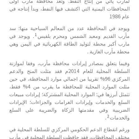
لمأرب يأتي من إنتاج النفط. وتعد محافظة مأرب أولى
المحافظات اليمنية التي اكتشف فيها النفط، وبدأ إنتاجه في
عام 1986
ويوجد في المحافظة عدد من المعالم السياحية
منها؛ سد
1
مأرب القديم ومعبد الشمس ومحرم بلقيس
. ويوجد في
مارب أكبر محطة لتوليد الطاقة الكهربائية في اليمن وهي
محطة مأرب الغازية .
وفيما يتعلق بمصادر إيرادات محافظة مأرب، وفقا لموازنة
السلطة المحلية للعام 2014م فقد مثلت المنح والدعم
المركزي 96% تقريبا من اجمالي موارد المحافظة، في حين
مثلت الموارد المحلية للمحافظة ما يقرب من 4% فقط،
تتمثل أبرزها في: الموارد المحلية المشتركة؛ إيرادات مبيعات
السلع والخدمات وإيرادات الغرامات والجزاءات؛ الإيرادات
الضريبية وفي مقدمتها الزكاة والضريبة على السلع
2
والخدمات
.
ورغم انقطاع الدعم الحكومي المركزي للسلطة المحلية في
مختلف المحافظات، فقد حافظت السلطة المحلية في مأرب