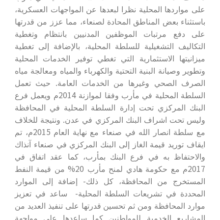
على مواردها المحلية نظرا لبعدها عن المواجهات العسكرية،
باستثناء بعض المناطق المحادة لصنعاء، مما عزز من قدرتها
على دفع مرتبات الموظفين المدنيين بانتظام وتغطية
التكاليف التشغيلية للسلطة المحلية، بالإضافة إلى تغطية
ميزانيتها الاستثمارية التي تغطي توفير الخدمات المحلية
وتطوير وصيانة البنية التحتية والكهرباء والمياه ومعالجة مياه
الصرف الصحي وغيرها من الخدمات العامة. حيث تعمل
السلطة المحلية في مأرب وفقا لموازنة 2014م ويعمل فرع
البنك المركزي تحت إدارة السلطة المحلية في المحافظة
وليس تحت اشراف البنك المركزي في عدن. ونتيجة للخلاف
مع سلطة انصار الله في صنعاء مع نهاية العام 2015م، تم
ايقاف توريد قيمة الغاز إلى البنك المركزي في صنعاء آنذاك
والاحتفاظ به في فرع البنك بمأرب، كما عقد اتفاق في
2017م مع حكومة هادي لمنح مأرب 20% من قيمة النفط
المستخرج من المحافظة، كل ذلك- إضافة إلى الموارد
المحددة في تشريعات السلطة المحلية- ساعد في تعزيز
موارد المحافظة ومن ثم تحسين قدرتها على تنفيذ العديد من
المشاريع الخدمية للمواطنين كما ساعدها على مواجهة