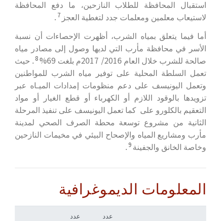
استقبال المحافظة للطلاب النازحين، ما دفع المحافظة
7
لاستيعاب معلمين ومعلمات جدد لتغطية العجز
.
أما فيما يتعلق بمياه الشرب، أظهرت الإحصاءات أن نسبة
الأسر في محافظة مأرب التي لديها وصول إلى مصادر مياه
8
صالحة للشرب خلال العام 2016/ 2017م بلغت 69%
. حيث
تعمل السلطة المحلية على توفير مياه الشرب للمواطنين
وتعمل اليونيسف على دعم منظومات إمدادات الميـاه عبر
تزويدها بالوقود اللازم أو الكهرباء أو قطع الغيار أو مواد
التعقيم بالكلورو على كما تعمل اليونيسف على تنفيذ المرحلة
الثانية من مشروع توسعة محطة الصرف الصحي لمدينة
مأرب ومشاريع المياه والإصحاح البيئي في مخيمات النازحين
9
وخاصة الخانق والجفينة
.
‌المعلومات الديموغرافية
عدد
عدد