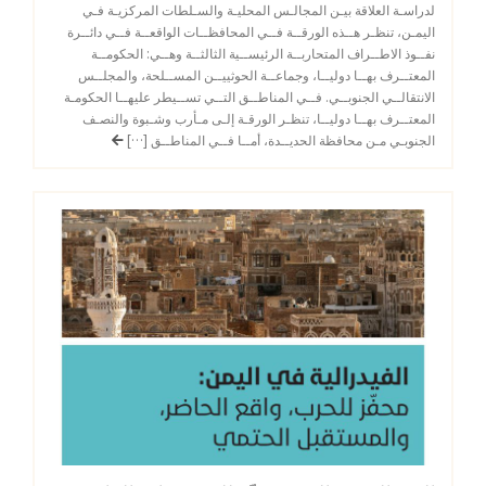
لدراسـة العلاقة بيـن المجالـس المحليـة والسـلطات المركزيـة فـي
اليمـن، تنظـر هــذه الورقــة فــي المحافظــات الواقعــة فــي دائــرة
نفــوذ الاطــراف المتحاربــة الرئيســية الثالثــة وهــي: الحكومــة
المعتــرف بهــا دوليــا، وجماعــة الحوثييــن المســلحة، والمجلــس
الانتقالــي الجنوبــي. فــي المناطــق التــي تســيطر عليهــا الحكومـة
المعتــرف بهــا دوليــا، تنظـر الورقـة إلـى مـأرب وشـبوة والنصـف
الجنوبـي مـن محافظة الحديــدة، أمــا فــي المناطــق […]