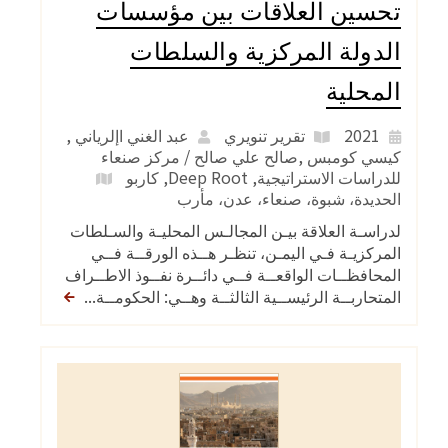
تحسين العلاقات بين مؤسسات
الدولة المركزية والسلطات
المحلية
2021
تقرير تنويري
عبد الغني اإلرياني ,
كيسي كومبس ,صالح علي صالح / مركز صنعاء
للدراسات الاستراتيجية, Deep Root, كاربو
الحديدة
،
شبوة
،
صنعاء
،
عدن
،
مأرب
لدراسـة العلاقة بيـن المجالـس المحليـة والسـلطات
المركزيـة فـي اليمـن، تنظـر هــذه الورقــة فــي
المحافظــات الواقعــة فــي دائــرة نفــوذ الاطــراف
المتحاربــة الرئيســية الثالثــة وهــي: الحكومــة...