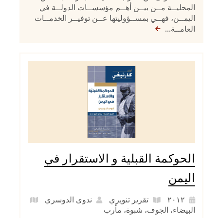
المحليــة مــن بيــن أهــم مؤسســات الدولــة في
اليمــن، فهــي بمســؤوليتها عــن توفيــر الخدمــات
العامــة...
الحوكمة القبلية و الاستقرار في
اليمن
٢٠١٢
تقرير تنويري
ندوى الدوسري
البيضاء
،
الجوف
،
شبوة
،
مأرب