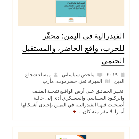
الفيدرالية في اليمن: محفّز
للحرب، واقع الحاضر، والمستقبل
الحتمي
٢٠١٩
ملخص سياساتي
ميساء شجاع
الدين
المهرة
،
تعز
،
حضرموت
،
مأرب
تغـير الحقائـق عـى أرض الواقـع نتيجـة العنـف
والركـود السـياسي والعسـكري أدى إلى حالـة
أصبحـت فيهـا الفيدراليـة في اليمـن بإحـدى أشـكالها
أمـرا لا مفر منه كان...