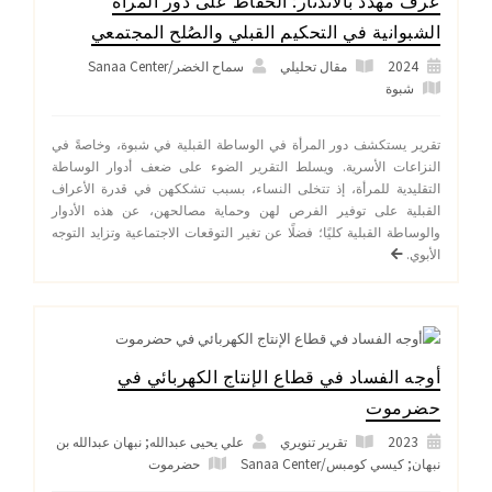
عُرف مهدد بالاندثار: الحفاظ على دور المرأة
الشبوانية في التحكيم القبلي والصُلح المجتمعي
2024
مقال تحليلي
سماح الخضر/Sanaa Center
شبوة
تقرير يستكشف دور المرأة في الوساطة القبلية في شبوة، وخاصةً في
النزاعات الأسرية. ويسلط التقرير الضوء على ضعف أدوار الوساطة
التقليدية للمرأة، إذ تتخلى النساء، بسبب تشككهن في قدرة الأعراف
القبلية على توفير الفرص لهن وحماية مصالحهن، عن هذه الأدوار
والوساطة القبلية كليًا؛ فضلًا عن تغير التوقعات الاجتماعية وتزايد التوجه
الأبوي.
أوجه الفساد في قطاع الإنتاج الكهربائي في
حضرموت
2023
تقرير تنويري
علي يحيى عبدالله; نبهان عبدالله بن
نبهان; كيسي كومبس/Sanaa Center
حضرموت