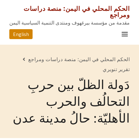
الحكم المحلي في اليمن: منصة دراسات
ومراجع
مقدمة من مؤسسة بيرغهوف ومنتدى التنمية السياسية اليمن
English
الصفحة الرئيسية
الحكم المحلي في اليمن: منصة دراسات ومراجع
المصادر
تقرير تنويري
دَولة الظلّ بين حربِ
المحافظات
عن المشروع
التحالُف والحرب
للتواصل معنا
الأهليّة: حالُ مدينة عدن