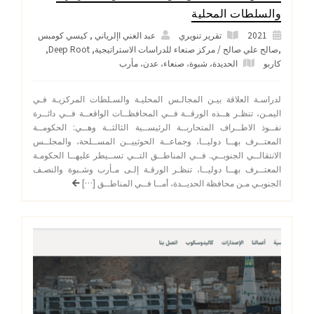
والسلطات المحلية
2021
تقرير تنويري
عبد الغني اإلرياني , كيسي كومبس
,صالح علي صالح / مركز صنعاء للدراسات الاستراتيجية, Deep Root,
كاربو
الحديدة
،
شبوة
،
صنعاء
،
عدن
،
مأرب
لدراسـة العلاقة بيـن المجالـس المحليـة والسـلطات المركزيـة فـي
اليمـن، تنظـر هــذه الورقــة فــي المحافظــات الواقعــة فــي دائــرة
نفــوذ الاطــراف المتحاربــة الرئيســية الثالثــة وهــي: الحكومــة
المعتــرف بهــا دوليــا، وجماعــة الحوثييــن المســلحة، والمجلــس
الانتقالــي الجنوبــي. فــي المناطــق التــي تســيطر عليهــا الحكومـة
المعتــرف بهــا دوليــا، تنظـر الورقـة إلـى مـأرب وشـبوة والنصـف
الجنوبـي مـن محافظة الحديــدة، أمــا فــي المناطــق […]