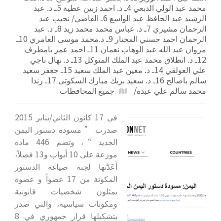
محمد عبد الولي الدبعي 4ـ د. احمد زبين عطية 5ـ د. عبد
الرشيد عبد الحافظ عبد الواسع 6ـ القاضي/ نجيب عبد
الرحمان مشيري 7ـ د. عباس محمد محمد زيد 8ـ د. عبد
الرحمان احمد حسني المختار 9ـ د.محمد موسى العامري 10ـ
مروان عبد الله عبد الوهاب نعمان 11ـ احمد عمر بامطرف
12ـ د. انطلاق محمد عبد الملك المتوكل 13ـ د. نهال ناجي
علي العولقي 14ـ د. معين عبد الملك سعيد 15ـ جعفر سعيد
سالم باصالح 16ـ د. سعيد بريك مبارك السكوتى 17ـ رندا
محمد سالم علي عبده/
جميع المحافظات
في 17 كانون الثاني/يناير 2015
صدرت ” مسودة دستور اليمن
الجديد “، وتضم 446 مادة
موزعة على 10 أبواب و13 فصلاً،
أَعَدَّتها لجنة صياغة الدستور
المكونة من 17 عضواً و عضوة
يمثلون شخصيات قانونية
ومكونات سياسية، والتي صدر
بتشكيلها قرار جمهوري في 8