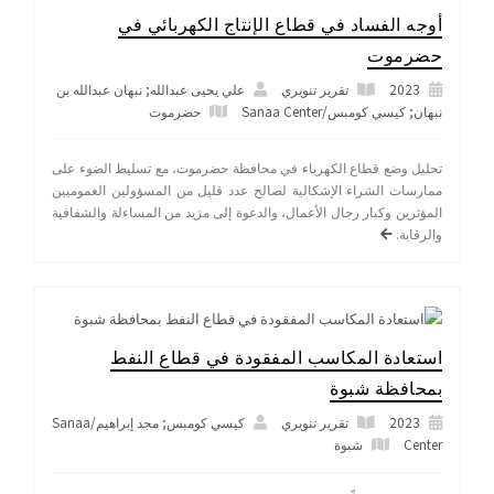
أوجه الفساد في قطاع الإنتاج الكهربائي في
حضرموت
2023
تقرير تنويري
علي يحيى عبدالله; نبهان عبدالله بن
نبهان; كيسي كومبس/Sanaa Center
حضرموت
تحليل وضع قطاع الكهرباء في محافظة حضرموت، مع تسليط الضوء على
ممارسات الشراء الإشكالية لصالح عدد قليل من المسؤولين العموميين
المؤثرين وكبار رجال الأعمال، والدعوة إلى مزيد من المساءلة والشفافية
والرقابة.
استعادة المكاسب المفقودة في قطاع النفط
بمحافظة شبوة
2023
تقرير تنويري
كيسي كومبس; مجد إبراهيم/Sanaa
Center
شبوة